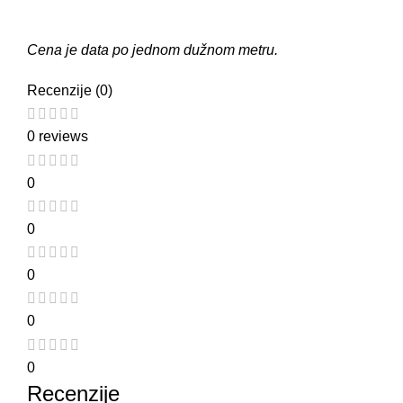
Cena je data po jednom dužnom metru.
Recenzije (0)
0 reviews
0
0
0
0
0
Recenzije