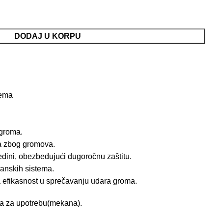
DODAJ U KORPU
rema
 groma.
ja zbog gromova.
edini, obezbeđujući dugoročnu zaštitu.
ranskih sistema.
 efikasnost u sprečavanju udara groma.
ka za upotrebu(mekana).