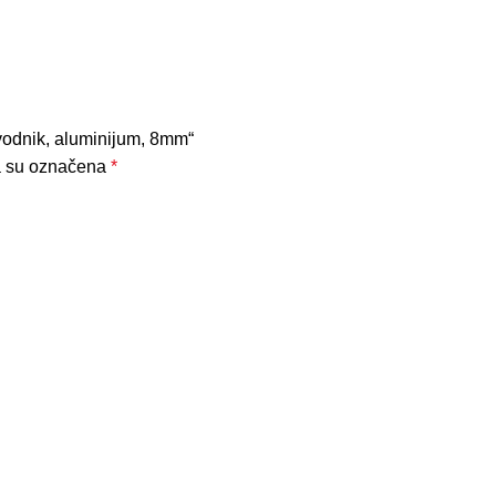
ovodnik, aluminijum, 8mm“
a su označena
*