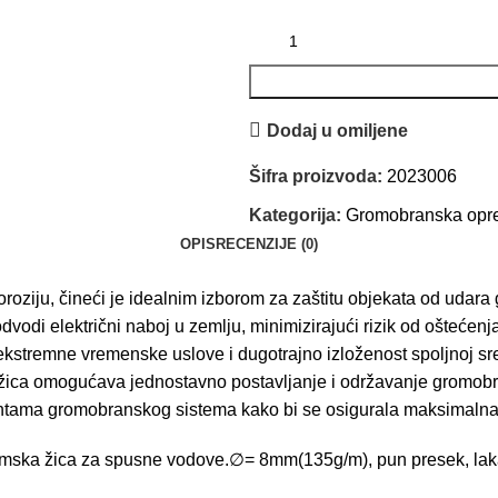
Dodaj u omiljene
Šifra proizvoda:
2023006
Kategorija:
Gromobranska op
OPIS
RECENZIJE (0)
oziju, čineći je idealnim izborom za zaštitu objekata od udara
dvodi električni naboj u zemlju, minimizirajući rizik od oštećen
ekstremne vremenske uslove i dugotrajno izloženost spoljnoj sr
a žica omogućava jednostavno postavljanje i održavanje gromob
entama gromobranskog sistema kako bi se osigurala maksimalna
jumska žica za spusne vodove.∅= 8mm(135g/m), pun presek, la