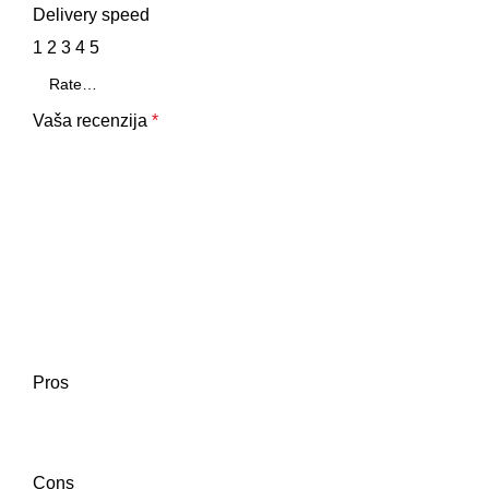
Delivery speed
1
2
3
4
5
Vaša recenzija
*
Pros
Cons