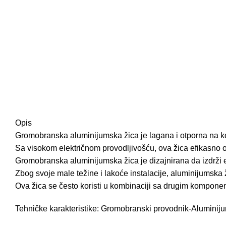
Opis
Gromobranska aluminijumska žica je lagana i otporna na kor
Sa visokom električnom provodljivošću, ova žica efikasno o
Gromobranska aluminijumska žica je dizajnirana da izdrži 
Zbog svoje male težine i lakoće instalacije, aluminijumsk
Ova žica se često koristi u kombinaciji sa drugim kompon
Tehničke karakteristike: Gromobranski provodnik-Alumini