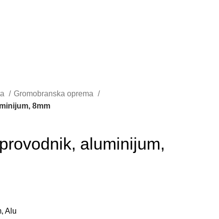
ta
Gromobranska oprema
uminijum, 8mm
provodnik, aluminijum,
, Alu