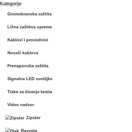
Kategorije
Gromobranska zaštita
Lična zaštitna oprema
Kablovi i provodnici
Nosači kablova
Prenaponska zaštita
Signalne LED svetiljke
Trake za dizanje tereta
Video nadzor
Zipster
Rasveta