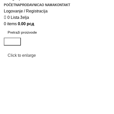
POČETNA
PRODAVNICA
O NAMA
KONTAKT
Logovanje / Registracija
0
Lista želja
0
items
0.00
рсд
Search
Click to enlarge