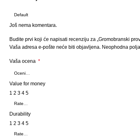
Još nema komentara.
Budite prvi koji će napisati recenziju za „Gromobranski pr
Vaša adresa e-pošte neće biti objavljena.
Neophodna polj
Vaša ocena
*
Value for money
1
2
3
4
5
Durability
1
2
3
4
5