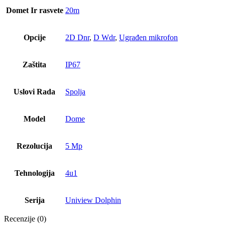
Domet Ir rasvete
20m
Opcije
2D Dnr
,
D Wdr
,
Ugrađen mikrofon
Zaštita
IP67
Uslovi Rada
Spolja
Model
Dome
Rezolucija
5 Mp
Tehnologija
4u1
Serija
Uniview Dolphin
Recenzije (0)