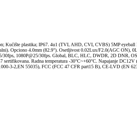
on; Kućište plastika; IP67. 4u1 (TVI, AHD, CVI, CVBS) 5MP eyeball 
talni). Opciono 4.0mm (82.9°). Osetljivost 0.02Lux/F2.0(AGC ON), 0L
@25/30fps, 1080P@25/30fps. Global, BLC, HLC, DWDR, 2D DNR, OSD.
 sertifikovana. Radna temperatura -30°C~+60°C. Napajanje DC12V (±
 61000-3-2,EN 55035), FCC (FCC 47 CFR part15 B), CE-LVD (EN 6