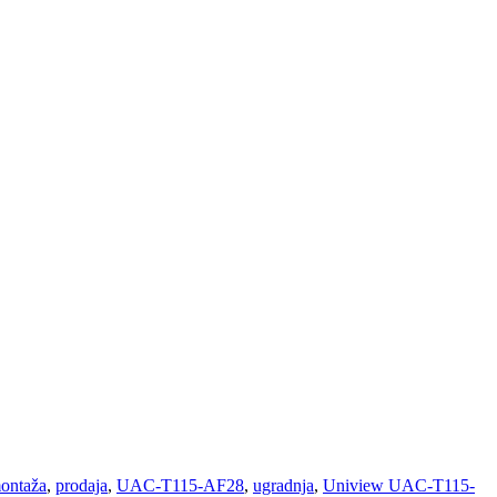
ontaža
,
prodaja
,
UAC-T115-AF28
,
ugradnja
,
Uniview UAC-T115-