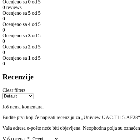
Ocenjeno sa
0
od 5
0 reviews
Ocenjeno sa
5
od 5
0
Ocenjeno sa
4
od 5
0
Ocenjeno sa
3
od 5
0
Ocenjeno sa
2
od 5
0
Ocenjeno sa
1
od 5
0
Recenzije
Clear filters
Još nema komentara.
Budite prvi koji će napisati recenziju za „Uniview UAC-T115-AF28“
Vaša adresa e-pošte neće biti objavljena.
Neophodna polja su označe
Vaša ocena
*