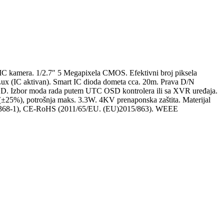
IC kamera. 1/2.7″ 5 Megapixela CMOS. Efektivni broj piksela
ux (IC aktivan). Smart IC dioda dometa cca. 20m. Prava D/N
 Izbor moda rada putem UTC OSD kontrolera ili sa XVR uređaja.
25%), potrošnja maks. 3.3W. 4KV prenaponska zaštita. Materijal
2368-1), CE-RoHS (2011/65/EU. (EU)2015/863). WEEE