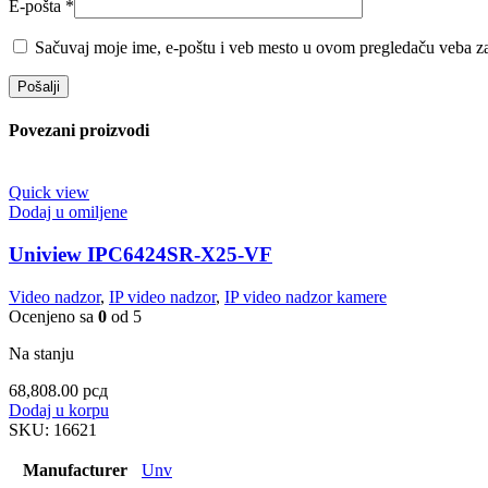
E-pošta
*
Sačuvaj moje ime, e-poštu i veb mesto u ovom pregledaču veba za
Povezani proizvodi
Quick view
Dodaj u omiljene
Uniview IPC6424SR-X25-VF
Video nadzor
,
IP video nadzor
,
IP video nadzor kamere
Ocenjeno sa
0
od 5
Na stanju
68,808.00
рсд
Dodaj u korpu
SKU:
16621
Manufacturer
Unv