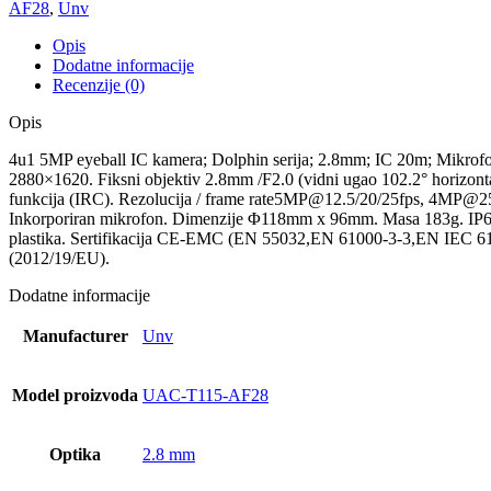
količina
AF28
,
Unv
Opis
Dodatne informacije
Recenzije (0)
Opis
4u1 5MP eyeball IC kamera; Dolphin serija; 2.8mm; IC 20m; Mikrof
2880×1620. Fiksni objektiv 2.8mm /F2.0 (vidni ugao 102.2° horizon
funkcija (IRC). Rezolucija / frame rate5MP@12.5/20/25fps, 4MP
Inkorporiran mikrofon. Dimenzije Φ118mm x 96mm. Masa 183g. IP67
plastika. Sertifikacija CE-EMC (EN 55032,EN 61000-3-3,EN IEC
(2012/19/EU).
Dodatne informacije
Manufacturer
Unv
Model proizvoda
UAC-T115-AF28
Optika
2.8 mm