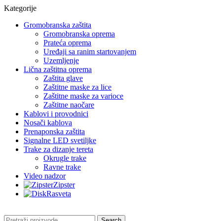
Kategorije
Gromobranska zaštita
Gromobranska oprema
Prateća oprema
Uređaji sa ranim startovanjem
Uzemljenje
Lična zaštitna oprema
Zaštita glave
Zaštitne maske za lice
Zaštitne maske za varioce
Zaštitne naočare
Kablovi i provodnici
Nosači kablova
Prenaponska zaštita
Signalne LED svetiljke
Trake za dizanje tereta
Okrugle trake
Ravne trake
Video nadzor
Zipster
Rasveta
Search