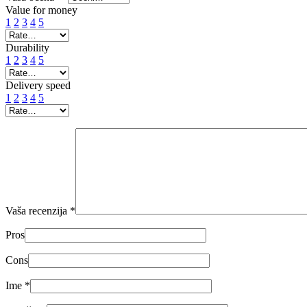
Value for money
1
2
3
4
5
Durability
1
2
3
4
5
Delivery speed
1
2
3
4
5
Vaša recenzija
*
Pros
Cons
Ime
*