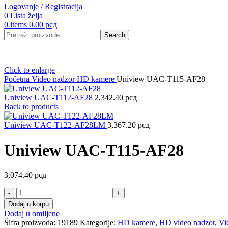
Logovanje / Registracija
0
Lista želja
0
items
0.00
рсд
Search
Click to enlarge
Početna
Video nadzor
HD kamere
Uniview UAC-T115-AF28
Uniview UAC-T112-AF28
2,342.40
рсд
Back to products
Uniview UAC-T122-AF28LM
3,367.20
рсд
Uniview UAC-T115-AF28
3,074.40
рсд
Uniview
UAC-
Dodaj u korpu
T115-
Dodaj u omiljene
AF28
Šifra proizvoda:
19189
Kategorije:
HD kamere
,
HD video nadzor
,
Vi