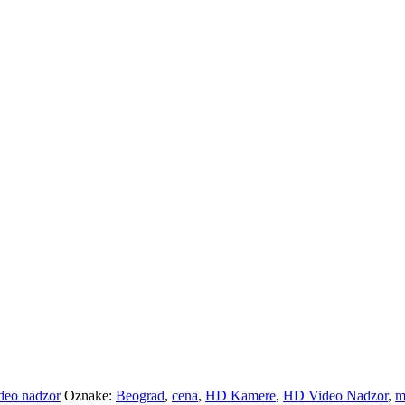
deo nadzor
Oznake:
Beograd
,
cena
,
HD Kamere
,
HD Video Nadzor
,
m